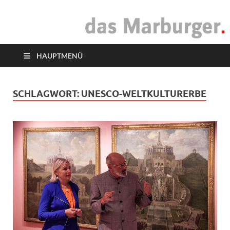
das Marburger.
Online-Magazin
HAUPTMENÜ
SCHLAGWORT:
UNESCO-WELTKULTURERBE