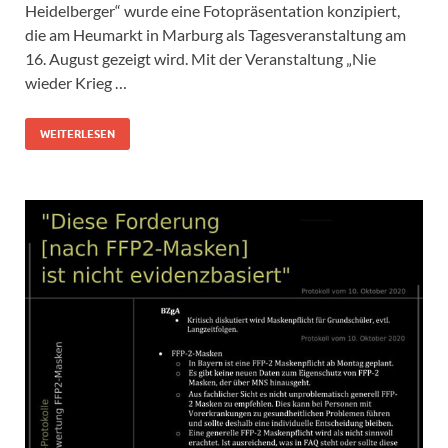
Heidelberger“ wurde eine Fotopräsentation konzipiert,
die am Heumarkt in Marburg als Tagesveranstaltung am
16. August gezeigt wird. Mit der Veranstaltung „Nie
wieder Krieg …
WEITERLESEN