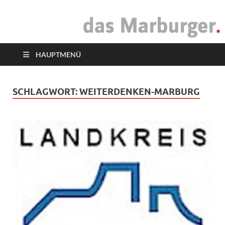
das Marburger.
Online-Magazin
HAUPTMENÜ
SCHLAGWORT:
WEITERDENKEN-MARBURG