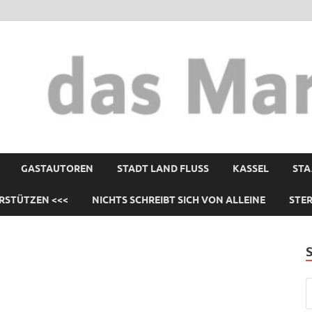
GASTAUTOREN
STADT LAND FLUSS
KASSEL
STA
RSTÜTZEN <<<
NICHTS SCHREIBT SICH VON ALLEINE
STE