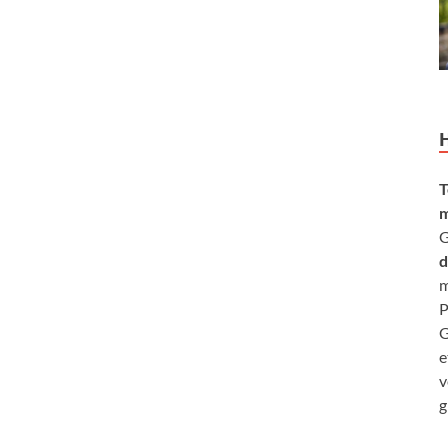
T
m
G
d
m
P
G
e
v
g