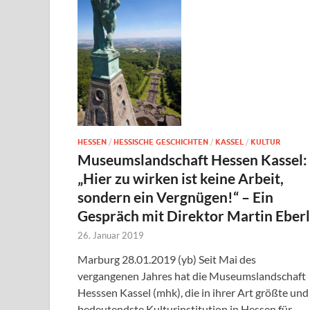
HESSEN
/
HESSISCHE GESCHICHTEN
/
KASSEL
/
KULTUR
Museumslandschaft Hessen Kassel:
„Hier zu wirken ist keine Arbeit,
sondern ein Vergnügen!“ – Ein
Gespräch mit Direktor Martin Eber
26. Januar 2019
Marburg 28.01.2019 (yb) Seit Mai des
vergangenen Jahres hat die Museumslandschaft
Hesssen Kassel (mhk), die in ihrer Art größte und
bedeutendste Kulturinstitution in Hessen für