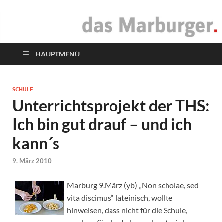
das Marburger.
Online-Magazin
HAUPTMENÜ
SCHULE
Unterrichtsprojekt der THS:
Ich bin gut drauf – und ich
kann´s
9. März 2010
Marburg 9.März (yb) „Non scholae, sed
vita discimus“ lateinisch, wollte
hinweisen, dass nicht für die Schule,