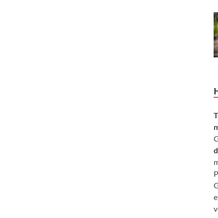
T
m
G
d
m
P
G
e
v