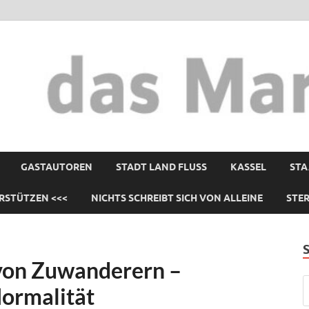
GASTAUTOREN
STADT LAND FLUSS
KASSEL
STA
RSTÜTZEN <<<
NICHTS SCHREIBT SICH VON ALLEINE
STE
 von Zuwanderern –
ormalität