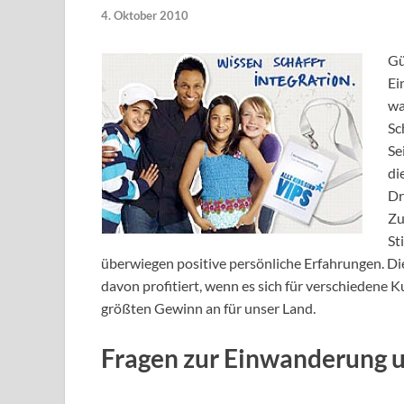
4. Oktober 2010
Gü
Ei
wa
Sc
Se
di
Dr
Zu
St
überwiegen positive persönliche Erfahrungen. Di
davon profitiert, wenn es sich für verschiedene K
größten Gewinn an für unser Land.
Fragen zur Einwanderung 