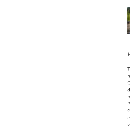
T
m
G
d
m
P
G
e
v