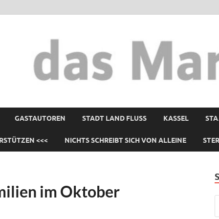
GASTAUTOREN
STADT LAND FLUSS
KASSEL
STA
RSTÜTZEN <<<
NICHTS SCHREIBT SICH VON ALLEINE
STE
milien im Oktober