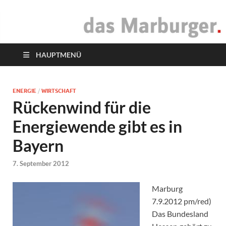
das Marburger.
Online-Magazin
HAUPTMENÜ
ENERGIE
/
WIRTSCHAFT
Rückenwind für die
Energiewende gibt es in
Bayern
7. September 2012
Marburg
7.9.2012 pm/red)
Das Bundesland