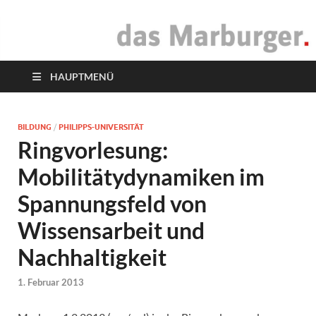
das Marburger.
Online-Magazin
HAUPTMENÜ
BILDUNG
/
PHILIPPS-UNIVERSITÄT
Ringvorlesung:
Mobilitätydynamiken im
Spannungsfeld von
Wissensarbeit und
Nachhaltigkeit
1. Februar 2013