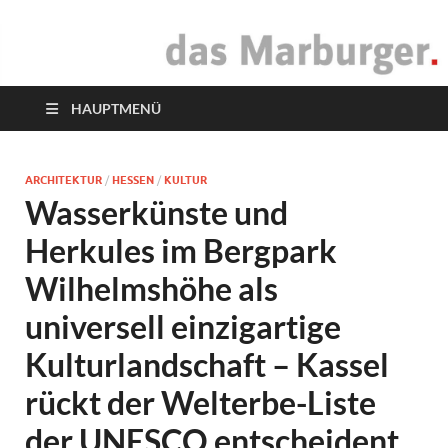
das Marburger.
Online-Magazin
HAUPTMENÜ
ARCHITEKTUR
/
HESSEN
/
KULTUR
Wasserkünste und
Herkules im Bergpark
Wilhelmshöhe als
universell einzigartige
Kulturlandschaft – Kassel
rückt der Welterbe-Liste
der UNESCO entscheident