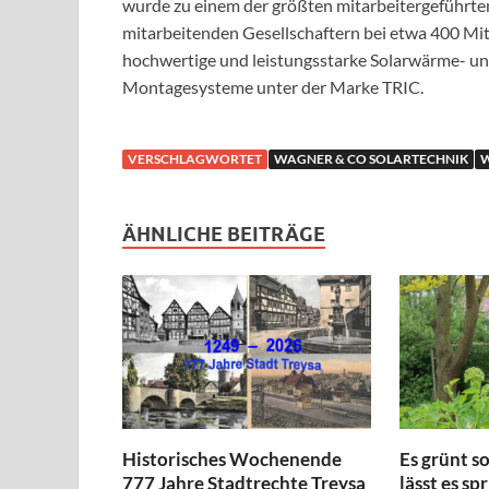
wurde zu einem der größten mitarbeitergeführte
mitarbeitenden Gesellschaftern bei etwa 400 Mita
hochwertige und leistungsstarke Solarwärme- u
Montagesysteme unter der Marke TRIC.
VERSCHLAGWORTET
WAGNER & CO SOLARTECHNIK
W
ÄHNLICHE BEITRÄGE
Historisches Wochenende
Es grünt s
777 Jahre Stadtrechte Treysa
lässt es sp