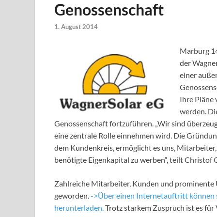
Genossenschaft
1. August 2014
Marburg 14
der Wagner
einer auße
Genossensc
Ihre Pläne 
werden. Di
Genossenschaft fortzuführen. „Wir sind überzeugt
eine zentrale Rolle einnehmen wird. Die Gründun
dem Kundenkreis, ermöglicht es uns, Mitarbeite
benötigte Eigenkapital zu werben“, teilt Christof 
Zahlreiche Mitarbeiter, Kunden und prominente U
geworden.
->Über einen Internetauftritt können 
herunterladen.
Trotz starkem Zuspruch ist es für