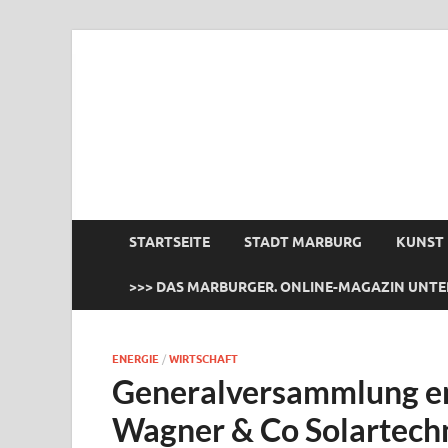
das Marburger.
Online-Magazin
STARTSEITE
STADT MARBURG
KUNST
>>> DAS MARBURGER. ONLINE-MAGAZIN UNTE
ENERGIE
/
WIRTSCHAFT
Generalversammlung en
Wagner & Co Solartechn