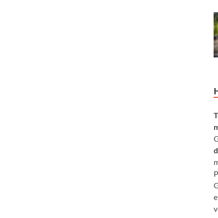
T
m
G
d
m
P
G
e
v