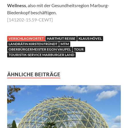
Wellness
, also mit der Gesundheitsregion Marburg-
Biedenkopf beschäftigen.
[141202-15.59-CEWT]
VERSCHLAGWORTET
HARTMUT REISSE
KLAUS HÖVEL
LANDRÄTIN KIRSTEN FRÜNDT
MTM
OBERBÜRGERMEISTER EGON VAUPEL
TOUR
TOURISTIK-SERVICE MARBURGER LAND
ÄHNLICHE BEITRÄGE