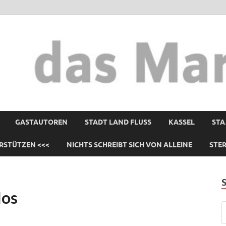
GASTAUTOREN
STADT LAND FLUSS
KASSEL
STA
RSTÜTZEN <<<
NICHTS SCHREIBT SICH VON ALLEINE
STE
los