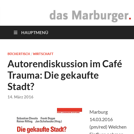
das Marburger.
Online-Magazin
HAUPTMENÜ
BÜCHERTISCH
/
WIRTSCHAFT
Autorendiskussion im Café
Trauma: Die gekaufte
Stadt?
14. März 2016
Marburg
14.03.2016
(pm/red) Welchen