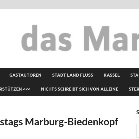
GASTAUTOREN
STADT LAND FLUSS
KASSEL
STA
RSTÜTZEN <<<
NICHTS SCHREIBT SICH VON ALLEINE
STE
istags Marburg-Biedenkopf