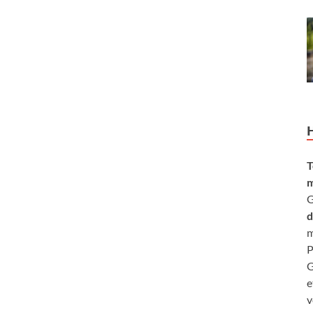
T
m
G
d
m
P
G
e
v