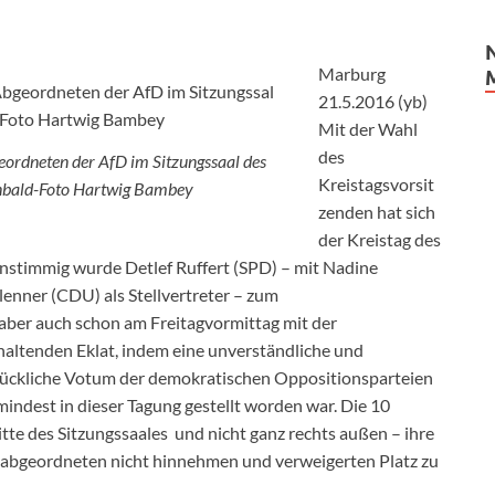
Marburg
21.5.2016 (yb)
Mit der Wahl
des
geordneten der AfD im Sitzungssaal des
Kreistagsvorsit
ernbald-Foto Hartwig Bambey
zenden hat sich
der Kreistag des
nstimmig wurde Detlef Ruffert (SPD) – mit Nadine
nner (CDU) als Stellvertreter – zum
aber auch schon am Freitagvormittag mit der
haltenden Eklat, indem eine unverständliche und
ückliche Votum der demokratischen Oppositionsparteien
ndest in dieser Tagung gestellt worden war. Die 10
e des Sitzungssaales und nicht ganz rechts außen – ihre
sabgeordneten nicht hinnehmen und verweigerten Platz zu