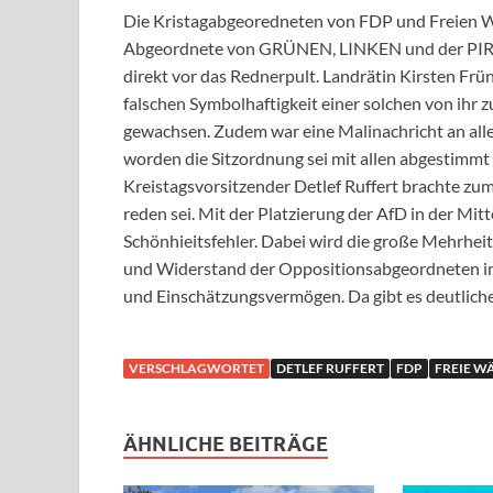
Die Kristagabgeoredneten von FDP und Freien Wä
Abgeordnete von GRÜNEN, LINKEN und der PIRAT
direkt vor das Rednerpult. Landrätin Kirsten Frü
falschen Symbolhaftigkeit einer solchen von ihr
gewachsen. Zudem war eine Malinachricht an alle
worden die Sitzordnung sei mit allen abgestimmt
Kreistagsvorsitzender Detlef Ruffert brachte zu
reden sei. Mit der Platzierung der AfD in der Mitt
Schönhieitsfehler. Dabei wird die große Mehrhei
und Widerstand der Oppositionsabgeordneten in 
und Einschätzungsvermögen. Da gibt es deutlich
VERSCHLAGWORTET
DETLEF RUFFERT
FDP
FREIE W
ÄHNLICHE BEITRÄGE