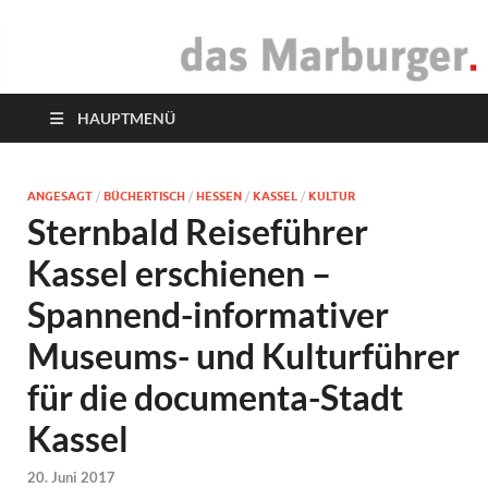
das Marburger.
Online-Magazin
HAUPTMENÜ
ANGESAGT
/
BÜCHERTISCH
/
HESSEN
/
KASSEL
/
KULTUR
Sternbald Reiseführer
Kassel erschienen –
Spannend-informativer
Museums- und Kulturführer
für die documenta-Stadt
Kassel
20. Juni 2017