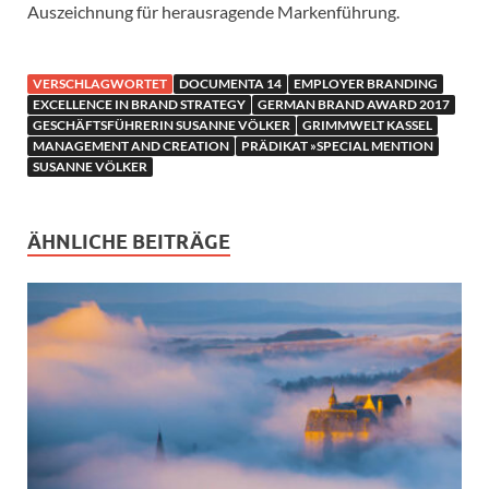
Auszeichnung für herausragende Markenführung.
VERSCHLAGWORTET
DOCUMENTA 14
EMPLOYER BRANDING
EXCELLENCE IN BRAND STRATEGY
GERMAN BRAND AWARD 2017
GESCHÄFTSFÜHRERIN SUSANNE VÖLKER
GRIMMWELT KASSEL
MANAGEMENT AND CREATION
PRÄDIKAT »SPECIAL MENTION
SUSANNE VÖLKER
ÄHNLICHE BEITRÄGE