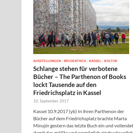
AUSSTELLUNGEN
/
BÜCHERTISCH
/
KASSEL
/
KULTUR
Schlange stehen für verbotene
Bücher – The Parthenon of Books
lockt Tausende auf den
Friedrichsplatz in Kassel
10. September 2017
Kassel 10.9.2017 (yb) In ihren Parthenon der
Bücher auf dem Friedrichsplatz brachte Marta
Minujín gestern das letzte Buch ein und vollende
damit das größte und womöglich eindrucksvollst