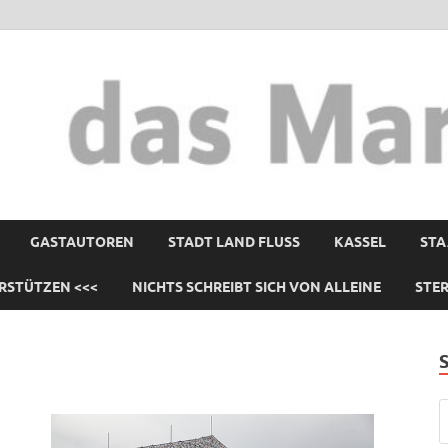
GASTAUTOREN
STADT LAND FLUSS
KASSEL
STA
RSTÜTZEN <<<
NICHTS SCHREIBT SICH VON ALLEINE
STE