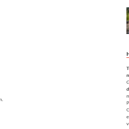
T
m
G
d
m
n.
P
G
e
v