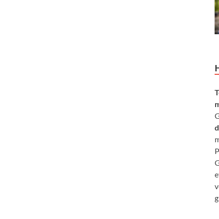
T
m
G
d
m
P
G
e
v
g