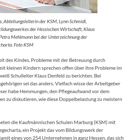
ks, Abteilungsleiterin der KSM, Lynn Schmidl,
Bildungswerkes der Hessischen Wirtschaft, Klaus
 Petra Mehlmann bei der Unterzeichnung der
charta. Foto KSM
heit des Kindes, Probleme mit der Betreuung durch
t kleinen Kindern sprechen offen über ihre Probleme im
eiß Schulleiter Klaus Denfeld zu berichten. Bei
ehörigen sei das anders. Vielfach wisse der Arbeitgeber
Dieser habe Hemmungen, den Pflegeaufwand vor dem
n zu diskutieren, wie diese Doppelbelastung zu meistern
neten die Kaufmännischen Schulen Marburg (KSM) mit
egecharta, ein Projekt das vom Bildungswerk der
 damit eines von 254 Unternehmen in ganz Hessen, das sich