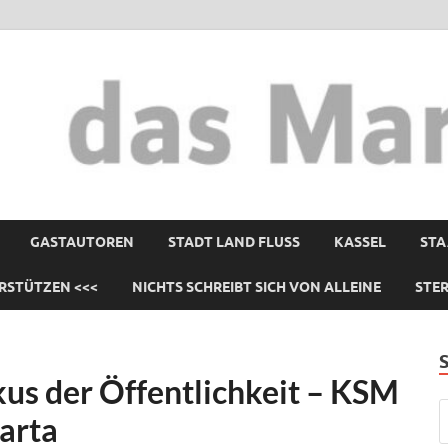
GASTAUTOREN
STADT LAND FLUSS
KASSEL
STA
RSTÜTZEN <<<
NICHTS SCHREIBT SICH VON ALLEINE
STE
kus der Öffentlichkeit – KSM
arta