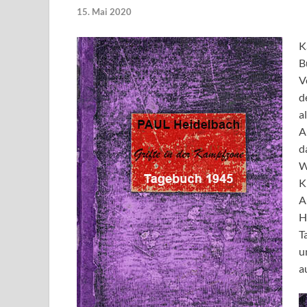
15. Mai 2020
K
B
V
d
a
A
d
W
K
A
H
T
u
a