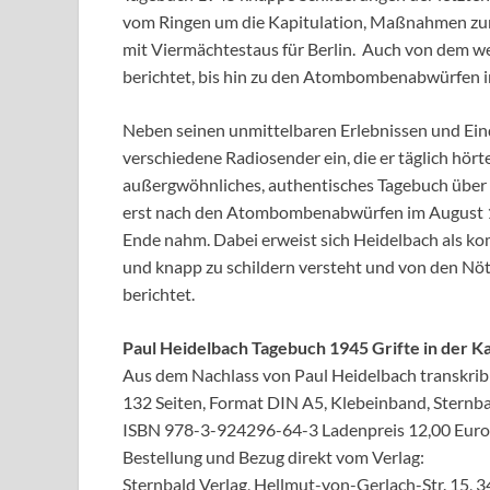
vom Ringen um die Kapitulation, Maßnahmen zur
mit Viermächtestaus für Berlin. Auch von dem we
berichtet, bis hin zu den Atombombenabwürfen i
Neben seinen unmittelbaren Erlebnissen und Ei
verschiedene Radiosender ein, die er täglich hö
außergwöhnliches, authentisches Tagebuch über 
erst nach den Atombombenabwürfen im August 1
Ende nahm. Dabei erweist sich Heidelbach als kom
und knapp zu schildern versteht und von den Nö
berichtet.
Paul Heidelbach Tagebuch 1945 Grifte in der 
Aus dem Nachlass von Paul Heidelbach transkribi
132 Seiten, Format DIN A5, Klebeinband, Sternb
ISBN 978-3-924296-64-3 Ladenpreis 12,00 Euro
Bestellung und Bezug direkt vom Verlag:
Sternbald Verlag, Hellmut-von-Gerlach-Str. 15, 