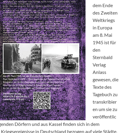
dem Ende
des Zweiten
Weltkriegs
in Europa
am 8. Mai
1945 ist für
den
Sternbald
Verlag
Anlass
gewesen, die
Texte des
Tagebuch zu
transkribier
en um sie zu
veröffentlic
genden Dörfern und aus Kassel finden sich in dem
Kriegsereignisse in Deutschland bezogen auf viele Städte,