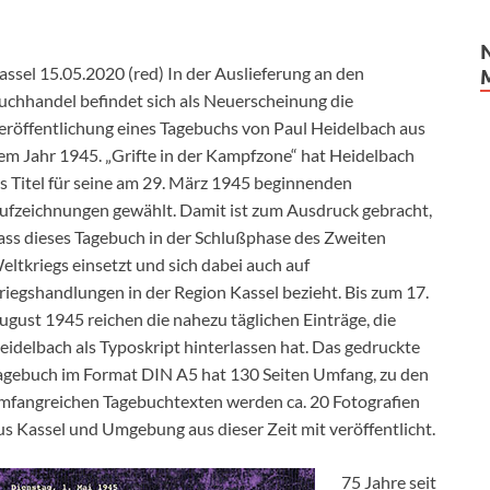
assel 15.05.2020 (red) In der Auslieferung an den
uchhandel befindet sich als Neuerscheinung die
eröffentlichung eines Tagebuchs von Paul Heidelbach aus
em Jahr 1945. „Grifte in der Kampfzone“ hat Heidelbach
ls Titel für seine am 29. März 1945 beginnenden
ufzeichnungen gewählt. Damit ist zum Ausdruck gebracht,
ass dieses Tagebuch in der Schlußphase des Zweiten
eltkriegs einsetzt und sich dabei auch auf
riegshandlungen in der Region Kassel bezieht. Bis zum 17.
ugust 1945 reichen die nahezu täglichen Einträge, die
eidelbach als Typoskript hinterlassen hat. Das gedruckte
agebuch im Format DIN A5 hat 130 Seiten Umfang, zu den
mfangreichen Tagebuchtexten werden ca. 20 Fotografien
us Kassel und Umgebung aus dieser Zeit mit veröffentlicht.
75 Jahre seit