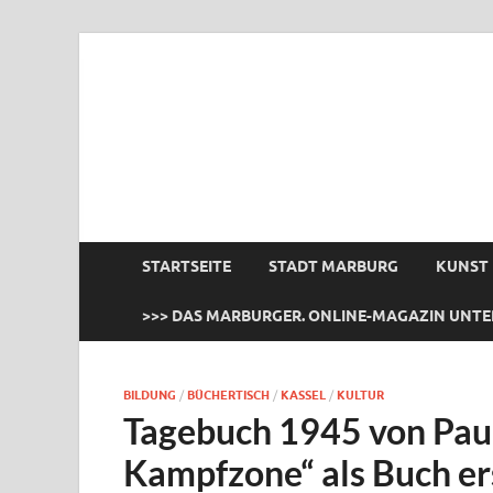
das Marburger.
Online-Magazin
STARTSEITE
STADT MARBURG
KUNST
>>> DAS MARBURGER. ONLINE-MAGAZIN UNTE
BILDUNG
/
BÜCHERTISCH
/
KASSEL
/
KULTUR
Tagebuch 1945 von Paul 
Kampfzone“ als Buch e