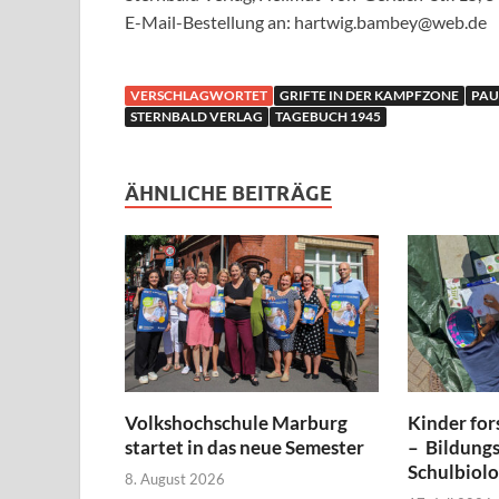
E-Mail-Bestellung an: hartwig.bambey@web.de
VERSCHLAGWORTET
GRIFTE IN DER KAMPFZONE
PAU
STERNBALD VERLAG
TAGEBUCH 1945
ÄHNLICHE BEITRÄGE
Volkshochschule Marburg
Kinder for
startet in das neue Semester
– Bildungs
Schulbiol
8. August 2026