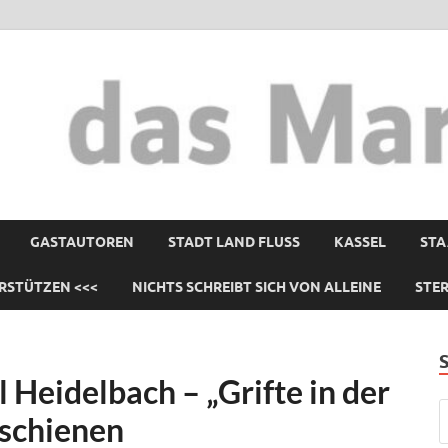
GASTAUTOREN
STADT LAND FLUSS
KASSEL
STA
RSTÜTZEN <<<
NICHTS SCHREIBT SICH VON ALLEINE
STE
Heidelbach – „Grifte in der
rschienen