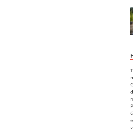
T
m
G
d
m
P
G
e
v