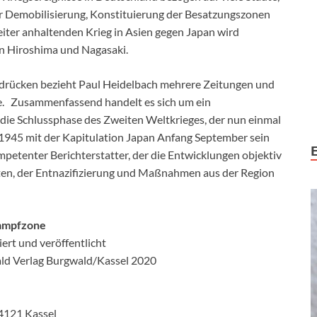
 Demobilisierung, Konstituierung der Besatzungszonen
iter anhaltenden Krieg in Asien gegen Japan wird
n Hiroshima und Nagasaki.
ndrücken bezieht Paul Heidelbach mehrere Zeitungen und
rte. Zusammenfassend handelt es sich um ein
die Schlussphase des Zweiten Weltkrieges, der nun einmal
945 mit der Kapitulation Japan Anfang September sein
petenter Berichterstatter, der die Entwicklungen objektiv
ten, der Entnazifizierung und Maßnahmen aus der Region
Kampfzone
ert und veröffentlicht
ald Verlag Burgwald/Kassel 2020
34121 Kassel