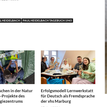
L HEIDELBACH
PAUL HEIDELBACH TAGEBUCH 1945
schen in der Natur
Erfolgsmodell Lernwerkstatt
-Projekte des
für Deutsch als Fremdsprache
ogiezentrums
der vhs Marburg