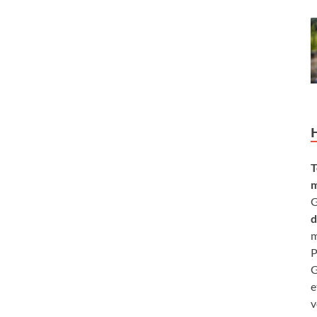
T
m
G
d
m
P
G
e
v