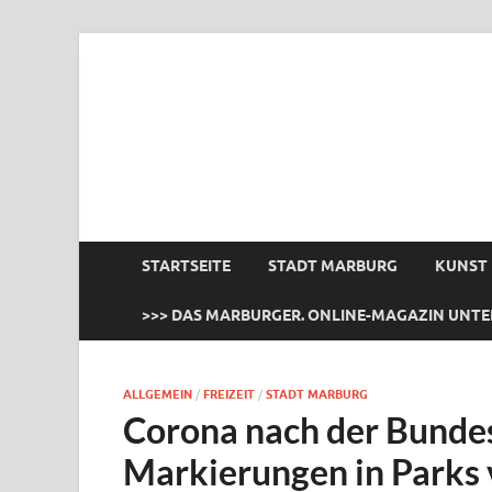
das Marburger.
Online-Magazin
STARTSEITE
STADT MARBURG
KUNST
>>> DAS MARBURGER. ONLINE-MAGAZIN UNTE
ALLGEMEIN
/
FREIZEIT
/
STADT MARBURG
Corona nach der Bunde
Markierungen in Parks 