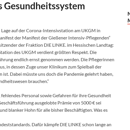
s Gesundheitssystem
en Lage auf der Corona-Intensivstation am UKGM in
anifest der Manifest der Gießener Intensiv-
Pflegenden“
rsitzender der Fraktion DIE LINKE.
im Hessischen Landtag:
-Station des UKGM verdient größten Respekt.
Die
sführung endlich ernst genommen werden.
Die Pflegerinnen
aus, in dessen Zuge unser
Klinikum zum Spielball der
 ist. Dabei
müsste uns doch die Pandemie gelehrt haben,
ndheitswesen brauchen.“
 fehlendes Personal
sowie
Gefahren für
ihre Gesundheit
 Geschäftsführung ausgelobte Prämie
von 5000 € sei
 und blanker Hohn für alle
bisher Beschäftigten. Was es
ndeststandards. Dafür kämpfe DIE LINKE
schon
lange an