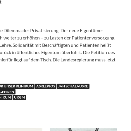
t.
nze Dilemma der Privatisierung: Der neue
Eigentümer
h weiter zu erhöhen – zu Lasten
der Patientenversorgung,
ehre. Solidarität
mit Beschäftigten und Patienten heißt
zurück
in öffentliches Eigentum überführt. Die Petition des
hierfür liegt auf dem Tisch. Die Landesregierung muss jetzt
R UNSER KLINIKUM
ASKLEPIOS
JAN SCHALAUSKE
GENDEN
INIKUM
UKGM