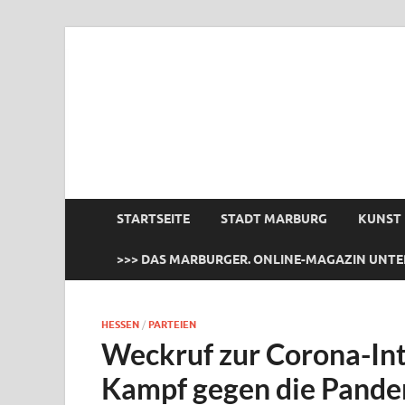
das Marburger.
Online-Magazin
STARTSEITE
STADT MARBURG
KUNST
>>> DAS MARBURGER. ONLINE-MAGAZIN UNTE
HESSEN
/
PARTEIEN
Weckruf zur Corona-In
Kampf gegen die Pandem