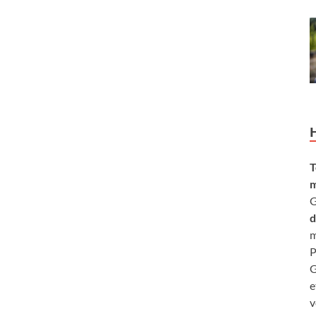
T
m
G
d
m
P
G
e
v