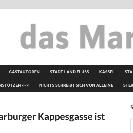
GASTAUTOREN
STADT LAND FLUSS
KASSEL
STA
RSTÜTZEN <<<
NICHTS SCHREIBT SICH VON ALLEINE
STE
arburger Kappesgasse ist