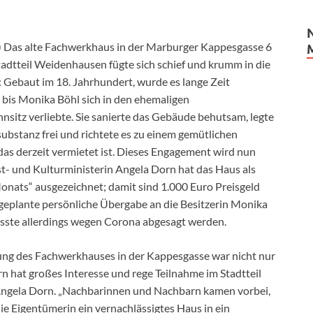
 Das alte Fachwerkhaus in der Marburger Kappesgasse 6
adtteil Weidenhausen fügte sich schief und krumm in die
: Gebaut im 18. Jahrhundert, wurde es lange Zeit
– bis Monika Böhl sich in den ehemaligen
itz verliebte. Sie sanierte das Gebäude behutsam, legte
substanz frei und richtete es zu einem gemütlichen
as derzeit vermietet ist. Dieses Engagement wird nun
t- und Kulturministerin Angela Dorn hat das Haus als
nats“ ausgezeichnet; damit sind 1.000 Euro Preisgeld
geplante persönliche Übergabe an die Besitzerin Monika
sste allerdings wegen Corona abgesagt werden.
ung des Fachwerkhauses in der Kappesgasse war nicht nur
n hat großes Interesse und rege Teilnahme im Stadtteil
 Angela Dorn. „Nachbarinnen und Nachbarn kamen vorbei,
ie Eigentümerin ein vernachlässigtes Haus in ein