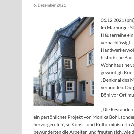
6. Dezember 2021
06.12.2021 (pm)
im Marburger St
Häuserreihe ein
vernachlässigt 
Handwerkerwohns
historische Bau
Wohnhaus her, d
gewürdigt: Kuns
„Denkmal des Mo
verbunden. Die 
Böhl vor Ort mu
„Die Restaurier
ein persönliches Projekt von Monika Böhl, sonder
hervorgerufen“, so Kunst- und Kulturministerin
bewunderten die Arbeiten und freuten sich, wie d