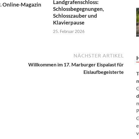
Landgrafenschloss:
. Online-Magazin
Schlossbegegnungen,
Schlosszauber und
Klavierpause
25. Februar 2026
NÄCHSTER ARTIKEL
Willkommen im 17. Marburger Eispalast für
Eislaufbegeisterte
T
m
G
d
m
P
G
e
v