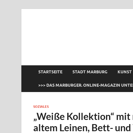
das Marburger.
Online-Magazin
STARTSEITE
STADT MARBURG
KUNST
>>> DAS MARBURGER. ONLINE-MAGAZIN UNTE
SOZIALES
„Weiße Kollektion“ mit
altem Leinen, Bett- un