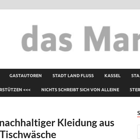
GASTAUTOREN
STADT LAND FLUSS
KASSEL
STA
RSTÜTZEN <<<
NICHTS SCHREIBT SICH VON ALLEINE
STE
 nachhaltiger Kleidung aus
d Tischwäsche