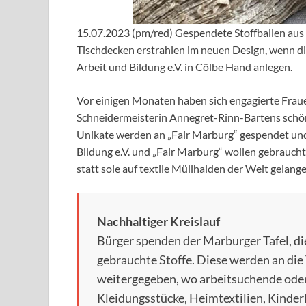
15.07.2023 (pm/red) Gespendete Stoffballen aus
Tischdecken erstrahlen im neuen Design, wenn di
Arbeit und Bildung e.V. in Cölbe Hand anlegen.
Vor einigen Monaten haben sich engagierte Fra
Schneidermeisterin Annegret-Rinn-Bartens schö
Unikate werden an „Fair Marburg“ gespendet und
Bildung e.V. und „Fair Marburg“ wollen gebrauch
statt soie auf textile Müllhalden der Welt gelange
Nachhaltiger Kreislauf
Bürger spenden der Marburger Tafel, die
gebrauchte Stoffe. Diese werden an die
weitergegeben, wo arbeitsuchende ode
Kleidungsstücke, Heimtextilien, Kinderk