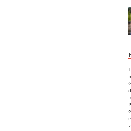
T
m
G
d
m
P
G
e
v