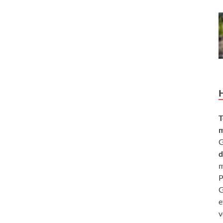
T
m
G
d
m
P
G
e
v