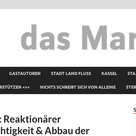
GASTAUTOREN
STADT LAND FLUSS
KASSEL
STA
RSTÜTZEN <<<
NICHTS SCHREIBT SICH VON ALLEINE
STE
: Reaktionärer
htigkeit & Abbau der