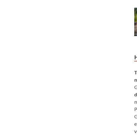
T
m
G
d
m
P
G
e
v