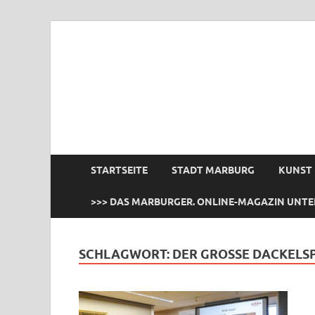
das Marburger.
Online-Magazin
STARTSEITE
STADT MARBURG
KUNST
>>> DAS MARBURGER. ONLINE-MAGAZIN UNTE
SCHLAGWORT:
DER GROSSE DACKELSP