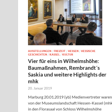
AUSSTELLUNGEN
/
FREIZEIT
/
HESSEN
/
HESSISCHE
GESCHICHTEN
/
KASSEL
/
KULTUR
Vier für eins in Wilhelmshöhe:
Baumaßnahmen, Rembrandt´s
Saskia und weitere Highlights der
mhk
20. Januar 2019
Marburg 20.01.2019 (yb) Medienvertreter waren
von der Museumslandschaft Hessen-Kassel (mhk
in den Florasaal von Schloss Wilhelmshöhe