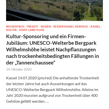
BÜCHERTISCH
/
FREIZEIT
/
HESSEN
/
HESSEN KASSEL HERITAGE
/
KASSEL
/
KULTUR
/
STADT LAND FLUSS
Kultur-Sponsoring und ein Firmen-
Jubiläum: UNESCO-Welterbe Bergpark
Wilhelmshöhe leistet Nachpflanzungen
nach trockenheitsbedingten Fällungen in
der „Tannenchaussee“
14. Oktober 2020
Kassel 14.07.2020 (pm/red) Die anhaltende Trockenheit
der letzten Jahre hat auch Auswirkungen auf das
UNESCO-Welterbe Bergpark Wilhelmshöhe. Alleine im
Jahr 2020 mussten aufgrund von Trockenheit über 400
Gehölze gefällt werden. …