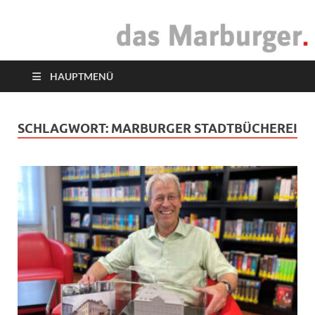
das Marburger.
Online-Magazin
HAUPTMENÜ
SCHLAGWORT:
MARBURGER STADTBÜCHEREI