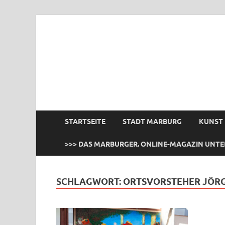
das Marburger.
Online-Magazin
STARTSEITE
STADT MARBURG
KUNST
>>> DAS MARBURGER. ONLINE-MAGAZIN UNTE
SCHLAGWORT:
ORTSVORSTEHER JÖR