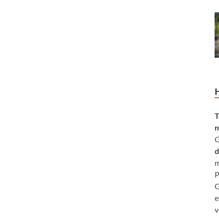
T
m
G
d
m
P
G
e
v