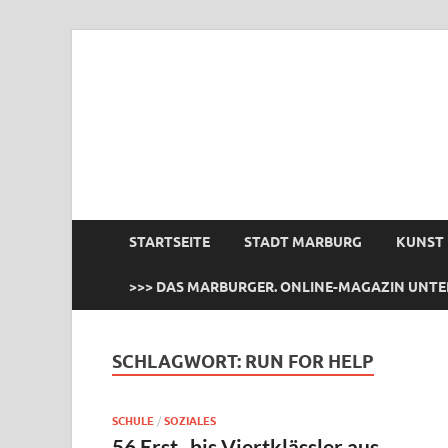
das Marburger.
Online-Magazin
STARTSEITE
STADT MARBURG
KUNST
>>> DAS MARBURGER. ONLINE-MAGAZIN UNTE
SCHLAGWORT:
RUN FOR HELP
SCHULE
/
SOZIALES
56 Erst- bis Viertklässler aus