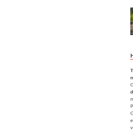
T
m
G
d
m
P
G
e
v