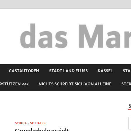
GASTAUTOREN
STADT LAND FLUSS
KASSEL
STA
RSTÜTZEN <<<
NICHTS SCHREIBT SICH VON ALLEINE
STE
SCHULE
/
SOZIALES
Grundschule erzielt