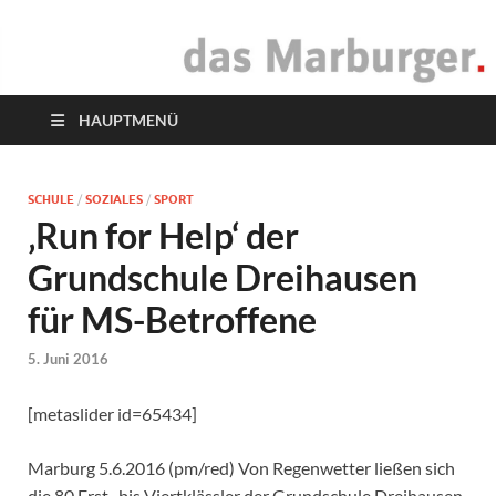
das Marburger.
Online-Magazin
HAUPTMENÜ
SCHULE
/
SOZIALES
/
SPORT
‚Run for Help‘ der
Grundschule Dreihausen
für MS-Betroffene
5. Juni 2016
[metaslider id=65434]
Marburg 5.6.2016 (pm/red) Von Regenwetter ließen sich
die 80 Erst- bis Viertklässler der Grundschule Dreihausen