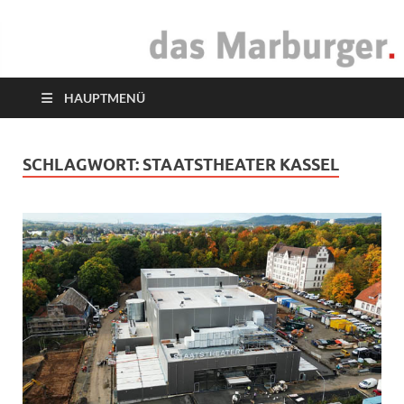
das Marburger.
Online-Magazin
HAUPTMENÜ
SCHLAGWORT:
STAATSTHEATER KASSEL