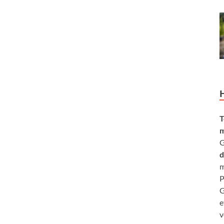
T
m
G
d
m
P
G
e
v