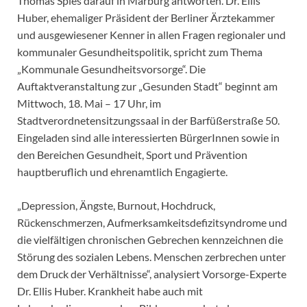
Thomas Spies darauf in Marburg antworten. Dr. Ellis
Huber, ehemaliger Präsident der Berliner Ärztekammer
und ausgewiesener Kenner in allen Fragen regionaler und
kommunaler Gesundheitspolitik, spricht zum Thema
„Kommunale Gesundheitsvorsorge“. Die
Auftaktveranstaltung zur „Gesunden Stadt“ beginnt am
Mittwoch, 18. Mai – 17 Uhr, im
Stadtverordnetensitzungssaal in der Barfüßerstraße 50.
Eingeladen sind alle interessierten BürgerInnen sowie in
den Bereichen Gesundheit, Sport und Prävention
hauptberuflich und ehrenamtlich Engagierte.
„Depression, Ängste, Burnout, Hochdruck,
Rückenschmerzen, Aufmerksamkeitsdefizitsyndrome und
die vielfältigen chronischen Gebrechen kennzeichnen die
Störung des sozialen Lebens. Menschen zerbrechen unter
dem Druck der Verhältnisse“, analysiert Vorsorge-Experte
Dr. Ellis Huber. Krankheit habe auch mit