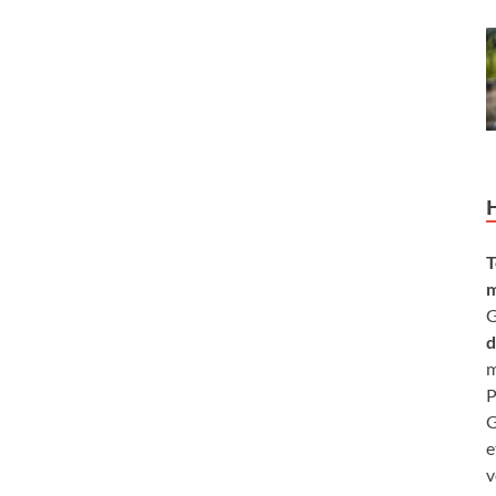
T
m
G
d
m
P
G
e
v