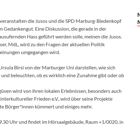
eranstalten die Jusos und die SPD Marburg-Biedenkopf
Gedankengut. Eine Diskussion, die gerade in der
usufernden Hass geführt werden solle, meinen die Jusos.
r, MdL, wird zu den Fragen der aktuellen Politik
cheinungen umgegangen wird.
rsula Birsl von der Marburger Uni darstellen, wie sich
 und beleuchten, ob es wirklich eine Zunahme gibt oder ob
ven wird von ihren lokalen Erlebnissen, besonders auch
interkultureller Frieden e.V., wird über seine Projekte
rgte Bürger*innen kümmert und einiges mehr.
9.30 Uhr und findet im Hörsaalgebäude, Raum +1/0020, in