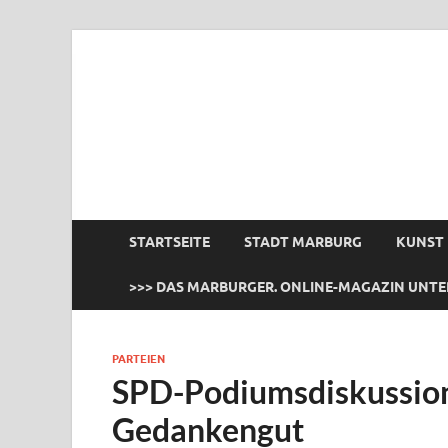
das Marburger.
Online-Magazin
STARTSEITE
STADT MARBURG
KUNST
>>> DAS MARBURGER. ONLINE-MAGAZIN UNTE
PARTEIEN
SPD-Podiumsdiskussio
Gedankengut