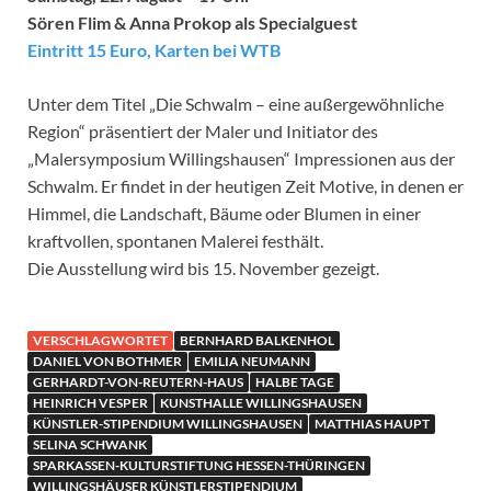
Sören Flim & Anna Prokop als Specialguest
Eintritt 15 Euro, Karten bei WTB
Unter dem Titel „Die Schwalm – eine außergewöhnliche
Region“ präsentiert der Maler und Initiator des
„Malersymposium Willingshausen“ Impressionen aus der
Schwalm. Er findet in der heutigen Zeit Motive, in denen er
Himmel, die Landschaft, Bäume oder Blumen in einer
kraftvollen, spontanen Malerei festhält.
Die Ausstellung wird bis 15. November gezeigt.
VERSCHLAGWORTET
BERNHARD BALKENHOL
DANIEL VON BOTHMER
EMILIA NEUMANN
GERHARDT-VON-REUTERN-HAUS
HALBE TAGE
HEINRICH VESPER
KUNSTHALLE WILLINGSHAUSEN
KÜNSTLER-STIPENDIUM WILLINGSHAUSEN
MATTHIAS HAUPT
SELINA SCHWANK
SPARKASSEN-KULTURSTIFTUNG HESSEN-THÜRINGEN
WILLINGSHÄUSER KÜNSTLERSTIPENDIUM