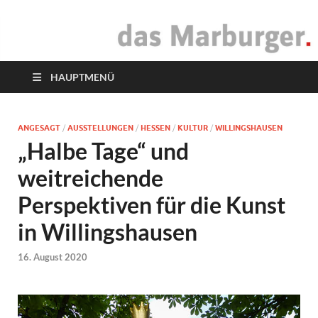
das Marburger.
Online-Magazin
HAUPTMENÜ
ANGESAGT
/
AUSSTELLUNGEN
/
HESSEN
/
KULTUR
/
WILLINGSHAUSEN
„Halbe Tage“ und
weitreichende
Perspektiven für die Kunst
in Willingshausen
16. August 2020