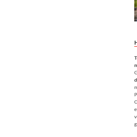
T
m
G
d
m
P
G
e
v
g