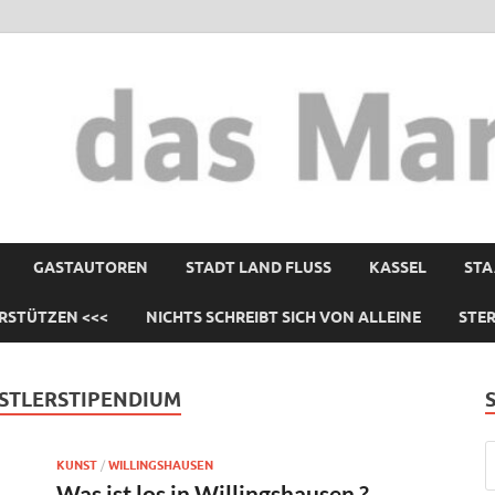
GASTAUTOREN
STADT LAND FLUSS
KASSEL
STA
RSTÜTZEN <<<
NICHTS SCHREIBT SICH VON ALLEINE
STE
STLERSTIPENDIUM
KUNST
/
WILLINGSHAUSEN
Was ist los in Willingshausen ?