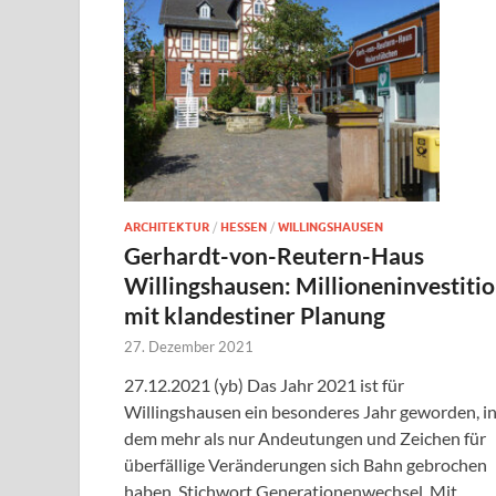
ARCHITEKTUR
/
HESSEN
/
WILLINGSHAUSEN
Gerhardt-von-Reutern-Haus
Willingshausen: Millioneninvestiti
mit klandestiner Planung
27. Dezember 2021
27.12.2021 (yb) Das Jahr 2021 ist für
Willingshausen ein besonderes Jahr geworden, i
dem mehr als nur Andeutungen und Zeichen für
überfällige Veränderungen sich Bahn gebrochen
haben. Stichwort Generationenwechsel. Mit …