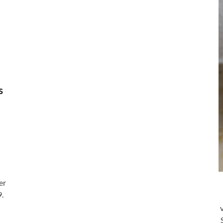
s
er
.