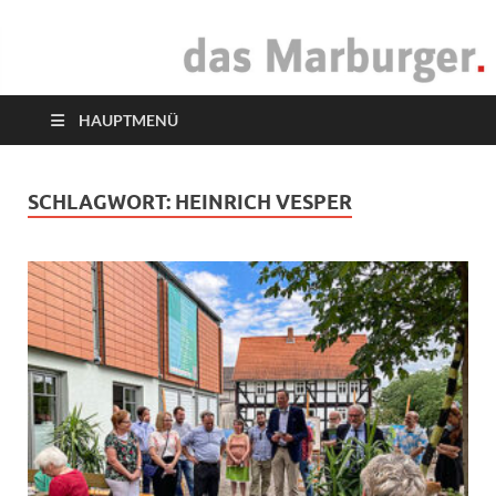
das Marburger.
Online-Magazin
HAUPTMENÜ
SCHLAGWORT:
HEINRICH VESPER