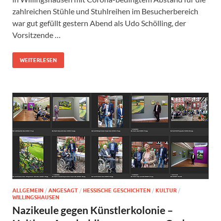
zahlreichen Stühle und Stuhlreihen im Besucherbereich
war gut gefüllt gestern Abend als Udo Schölling, der
Vorsitzende …
WEITERLESEN
ALLGEMEIN
/
ANGESAGT
/
HESSISCHE GESCHICHTEN
/
KULTUR
/
WILLINGSHAUSEN
Nazikeule gegen Künstlerkolonie –