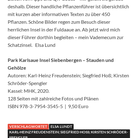
deshalb. Dieser handliche Pflanzenführer ist übersichtlich
mit kurzen aber informativen Texten zu über 450
Pflanzen. Schöne Bilder regen zum Besuch dieser
herrlichen Insel in der Fuldaaue an. Ab jetzt wird mich
dieser Führer dorthin begleiten – mein Vademecum zur
Schatzinsel. Elsa Lund
Park Karlsaue Insel Siebenbergen – Stauden und
Gehölze
Autoren: Karl-Heinz Freudenstein; Siegfried Hoß; Kirsten
Schröder-Spengler
Kassel: MHK, 2020.
128 Seiten mit zahlreiche Fotos und Plänen
ISBN 978-3-7954-3545-5 | 9,50 Euro
VERSCHLAGWORTET
ELSA LUNDT
KARL-HEINZ FREUDENSTEIN; SIEGFRIED HOSS; KIRSTEN SCHRÖDER-S
PENGLER