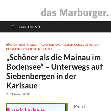
das Marburger.
Online-Magazin
HAUPTMENÜ
BÜCHERTISCH
/
FREIZEIT
/
GASTBEITRAG
/
HESSEN KASSEL HERITAGE
/
HESSISCHE GESCHICHTEN
/
KASSEL
„Schöner als die Mainau im
Bodensee“ – Unterwegs auf
Siebenbergen in der
Karlsaue
2. Oktober 2020
Kassel