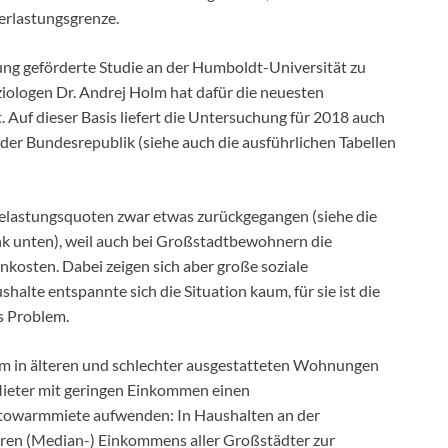
rlastungsgrenze.
tung geförderte Studie an der Humboldt-Universität zu
ologen Dr. Andrej Holm hat dafür die neuesten
Auf dieser Basis liefert die Untersuchung für 2018 auch
n der Bundesrepublik (siehe auch die ausführlichen Tabellen
Belastungsquoten zwar etwas zurückgegangen (siehe die
ink unten), weil auch bei Großstadtbewohnern die
kosten. Dabei zeigen sich aber große soziale
halte entspannte sich die Situation kaum, für sie ist die
s Problem.
m in älteren und schlechter ausgestatteten Wohnungen
ieter mit geringen Einkommen einen
uttowarmmiete aufwenden: In Haushalten an der
eren (Median-) Einkommens aller Großstädter zur