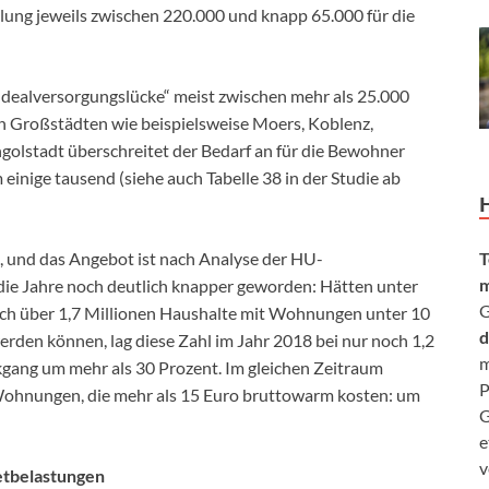
ilung jeweils zwischen 220.000 und knapp 65.000 für die
„Idealversorgungslücke“ meist zwischen mehr als 25.000
n Großstädten wie beispielsweise Moers, Koblenz,
ngolstadt überschreitet der Bedarf an für die Bewohner
nige tausend (siehe auch Tabelle 38 in der Studie ab
, und das Angebot ist nach Analyse der HU-
T
m
die Jahre noch deutlich knapper geworden: Hätten unter
G
ch über 1,7 Millionen Haushalte mit Wohnungen unter 10
d
den können, lag diese Zahl im Jahr 2018 bei nur noch 1,2
m
kgang um mehr als 30 Prozent. Im gleichen Zeitraum
P
 Wohnungen, die mehr als 15 Euro bruttowarm kosten: um
G
e
v
etbelastungen