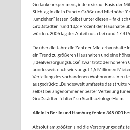
Gedankenexperiment, indem sie auf Basis der Mi
Stichtag in die in Puncto Größe und Miethöhe fü
„umziehen“ lassen. Selbst unter diesen – faktisch
Großstädten rund 18,2 Prozent der Haushalte übr
würden. 2006 lag der Anteil noch bei rund 17,8 P
Da über die Jahre die Zahl der Mieterhaushalte 
ein Trend zu größeren Haushalten und eine höhe
„Idealversorgungslücke“ zwar trotz der höheren
bundesweit nach wie vor gut 1,5 Millionen Mieter
Verteilung des vorhandenen Wohnraums in zu te
ausgedrückt: „Bundesweit umfasste das strukture
selbst bei angenommener bester Verteilung für 
Großstädten fehlten“, so Stadtsoziologe Holm.
Allein in Berlin und Hamburg fehlen 345.000 
Absolut am größten sind die Versorgungsdefizit