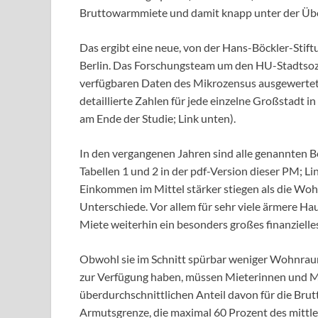
Bruttowarmmiete und damit knapp unter der Übe
Das ergibt eine neue, von der Hans-Böckler-Stif
Berlin. Das Forschungsteam um den HU-Stadtsozi
verfügbaren Daten des Mikrozensus ausgewertet. 
detaillierte Zahlen für jede einzelne Großstadt i
am Ende der Studie; Link unten).
In den vergangenen Jahren sind alle genannten 
Tabellen 1 und 2 in der pdf-Version dieser PM; L
Einkommen im Mittel stärker stiegen als die Wohn
Unterschiede. Vor allem für sehr viele ärmere Haus
Miete weiterhin ein besonders großes finanzielle
Obwohl sie im Schnitt spürbar weniger Wohnrau
zur Verfügung haben, müssen Mieterinnen und M
überdurchschnittlichen Anteil davon für die Br
Armutsgrenze, die maximal 60 Prozent des mittl