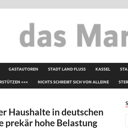
GASTAUTOREN
STADT LAND FLUSS
KASSEL
STA
RSTÜTZEN <<<
NICHTS SCHREIBT SICH VON ALLEINE
STE
der Haushalte in deutschen
e prekär hohe Belastung