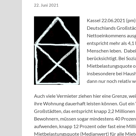
22. Juni 2021
Kassel 22.06.2021 (pm) 
Deutschlands Großstädt
Nettoeinkommens ausge
entspricht mehr als 4,1
Menschen leben
.
Dabei
berücksichtigt. Bei Soz
Mietbelastungsquote o
insbesondere bei Haush
dann nur noch relativ w
Auch viele Vermieter ziehen hier eine Grenze, we
ihre Wohnung dauerhaft leisten können. Gut ein 
Großstädten, das entspricht knapp 2,2 Millione
Bewohnern, müssen sogar mindestens 40 Proze
aufwenden, knapp 12 Prozent oder fast eine Millio
Mietbelastungsquote (Medianwert) für alle Mieter