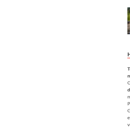
T
m
G
d
m
P
G
e
v