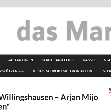
GASTAUTOREN
STADT LAND FLUSS
KASSEL
STA
RSTÜTZEN <<<
NICHTS SCHREIBT SICH VON ALLEINE
STE
 Willingshausen – Arjan Mijo
en“