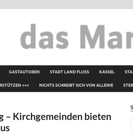
GASTAUTOREN
STADT LAND FLUSS
KASSEL
STA
RSTÜTZEN <<<
NICHTS SCHREIBT SICH VON ALLEINE
STE
 – Kirchgemeinden bieten
aus