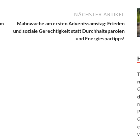
NÄCHSTER ARTIKEL
om
Mahnwache am ersten Adventssamstag: Frieden
und soziale Gerechtigkeit statt Durchhalteparolen
und Energiespartipps!
T
m
G
d
m
P
G
e
v