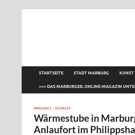
das Marburger.
Online-Magazin
STARTSEITE
STADT MARBURG
KUNST
>>> DAS MARBURGER. ONLINE-MAGAZIN UNTE
ANGESAGT
/
SOZIALES
Wärmestube in Marburg
Anlaufort im Philippsh