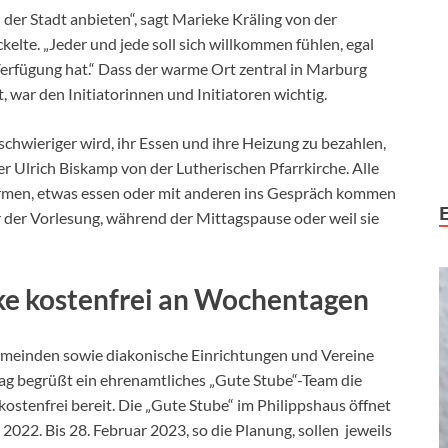
der Stadt anbieten“, sagt Marieke Kräling von der
kelte. „Jeder und jede soll sich willkommen fühlen, egal
erfügung hat.“ Dass der warme Ort zentral in Marburg
t, war den Initiatorinnen und Initiatoren wichtig.
 schwieriger wird, ihr Essen und ihre Heizung zu bezahlen,
rer Ulrich Biskamp von der Lutherischen Pfarrkirche. Alle
wärmen, etwas essen oder mit anderen ins Gespräch kommen
der Vorlesung, während der Mittagspause oder weil sie
e kostenfrei an Wochentagen
emeinden sowie diakonische Einrichtungen und Vereine
ag begrüßt ein ehrenamtliches „Gute Stube“-Team die
ostenfrei bereit. Die „Gute Stube“ im Philippshaus öffnet
22. Bis 28. Februar 2023, so die Planung, sollen jeweils