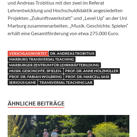
und Andreas Trobitius mit den zwei im Referat
Lehrentwicklung und Hochschuldidaktik angesiedelten
Projekten „Zukunftswerkstatt“ und „Level Up“ an der Uni
Marburg zusammenarbeiten. „Musik. Geschichte. Spielen“
erhält eine Gesamtförderung von etwa 275.000 Euro.
VERSCHLAGWORTET
DR. ANDREAS TROBITIUS
MARBURG TRANSVERSAL TEACHING
MARBURGER ZENTRUM FÜR LEHRKRÄFTEBILDUNG
MUSIK. GESCHICHTE. SPIELEN.
PROF. DR. ANNE HOLZMÜLLER
PROF. DR. FABIAN WOLBRING
PROF. DR. MARCELL SASS
SERIOUS GAME
TRANSVERSAL TEACHING LAB
ÄHNLICHE BEITRÄGE