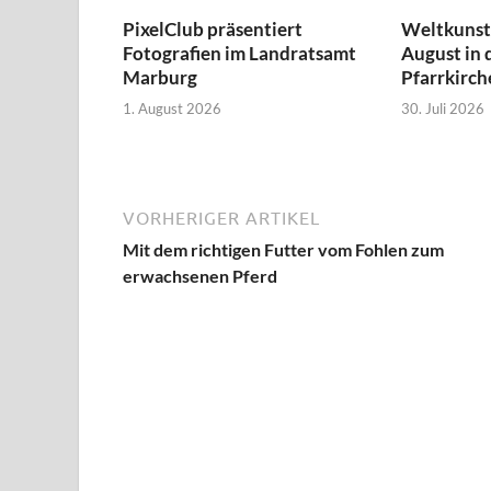
PixelClub präsentiert
Weltkunst 
Fotografien im Landratsamt
August in 
Marburg
Pfarrkirch
1. August 2026
30. Juli 2026
VORHERIGER ARTIKEL
Mit dem richtigen Futter vom Fohlen zum
erwachsenen Pferd