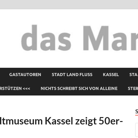
GASTAUTOREN
STADT LAND FLUSS
KASSEL
STA
RSTÜTZEN <<<
NICHTS SCHREIBT SICH VON ALLEINE
STE
dtmuseum Kassel zeigt 50er-