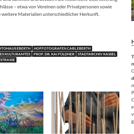
hlässe – etwa von Vereinen oder Privatpersonen sowie
e weitere Materialien unterschiedlicher Herkunft.
OTOHAUS EBERTH
HOFFOTOGRAFEN CARL EBERTH
DES KULTURAMTES
PROF. DR. KAI FÜLDNER
STADTARCHIV KASSEL
T
STRASSE
m
G
d
m
P
G
e
v
g