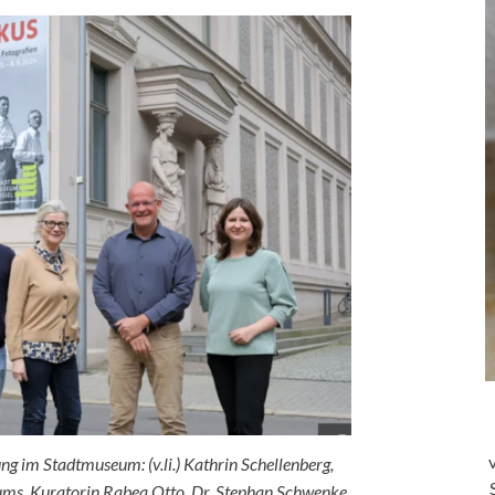
ng im Stadtmuseum: (v.li.) Kathrin Schellenberg,
eums, Kuratorin Rabea Otto, Dr. Stephan Schwenke,