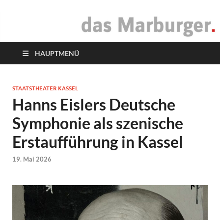
das Marburger.
Online-Magazin
HAUPTMENÜ
STAATSTHEATER KASSEL
Hanns Eislers Deutsche
Symphonie als szenische
Erstaufführung in Kassel
19. Mai 2026