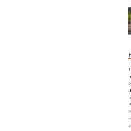
T
m
G
d
m
P
G
e
v