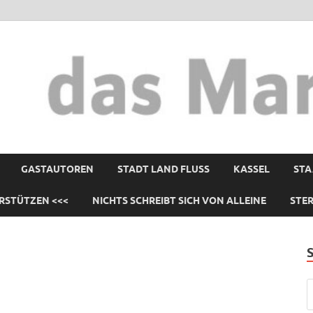
GASTAUTOREN
STADT LAND FLUSS
KASSEL
STA
RSTÜTZEN <<<
NICHTS SCHREIBT SICH VON ALLEINE
STE