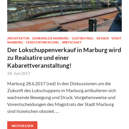
ARCHITEKTUR
/
DENKMÄLER MARBURG
/
GASTBEITRAG
/
HESSEN
/
STADT
MARBURG
/
STADTENTWICKLUNG
/
WIRTSCHAFT
Der Lokschuppenverkauf in Marburg wird
zu Realsatire und einer
Kabarettveranstaltung!
28. Juni 2017
Marburg 28.6.2017 (red) In den Diskussionen um die
Zukunft des Lokschuppens in Marburg artikulieren sich
wachsende Bewegung und Druck. Vorgehensweise und
Vorentscheidungen des Magistrats der Stadt Marburg
sind inzwischen obsolet. …
WEITERLESEN