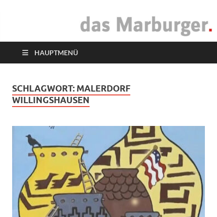
das Marburger.
Online-Magazin
HAUPTMENÜ
SCHLAGWORT:
MALERDORF
WILLINGSHAUSEN