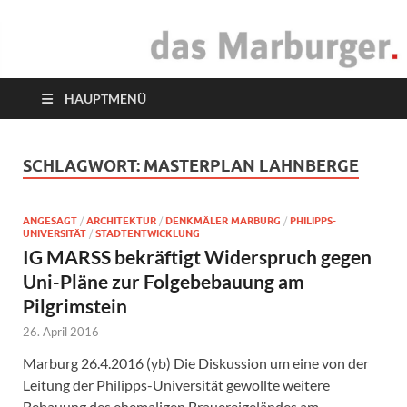
das Marburger.
Online-Magazin
HAUPTMENÜ
SCHLAGWORT:
MASTERPLAN LAHNBERGE
ANGESAGT
/
ARCHITEKTUR
/
DENKMÄLER MARBURG
/
PHILIPPS-
UNIVERSITÄT
/
STADTENTWICKLUNG
IG MARSS bekräftigt Widerspruch gegen
Uni-Pläne zur Folgebebauung am
Pilgrimstein
26. April 2016
Marburg 26.4.2016 (yb) Die Diskussion um eine von der
Leitung der Philipps-Universität gewollte weitere
Bebauung des ehemaligen Brauereigeländes am