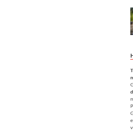
T
m
G
d
m
P
G
e
v