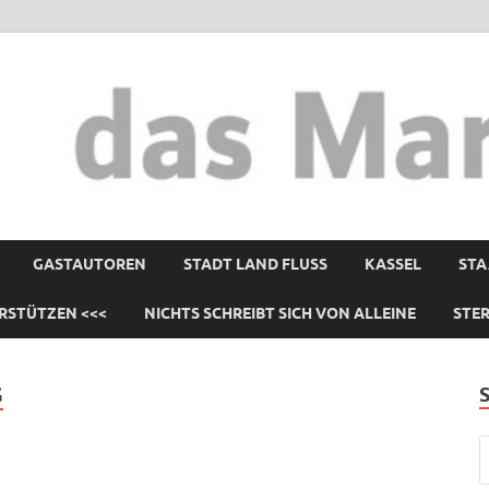
GASTAUTOREN
STADT LAND FLUSS
KASSEL
STA
RSTÜTZEN <<<
NICHTS SCHREIBT SICH VON ALLEINE
STE
G