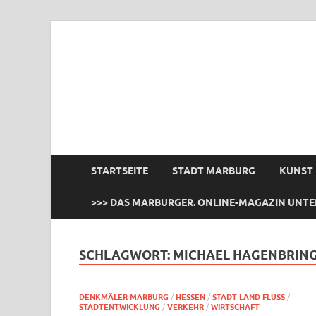
das Marburger.
Online-Magazin
STARTSEITE
STADT MARBURG
KUNST
>>> DAS MARBURGER. ONLINE-MAGAZIN UNTE
SCHLAGWORT:
MICHAEL HAGENBRIN
DENKMÄLER MARBURG
/
HESSEN
/
STADT LAND FLUSS
/
STADTENTWICKLUNG
/
VERKEHR
/
WIRTSCHAFT