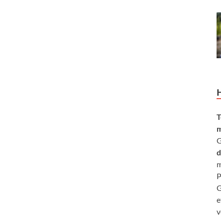
T
m
G
d
m
P
G
e
v