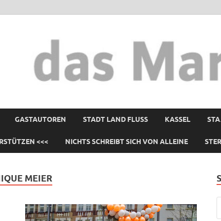
GASTAUTOREN
STADT LAND FLUSS
KASSEL
STA
RSTÜTZEN <<<
NICHTS SCHREIBT SICH VON ALLEINE
STE
IQUE MEIER